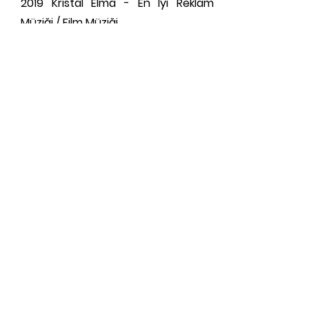
2019 Kristal Elma - En İyi Reklam
Müziği / Film Müziği
2019 Felis - En İyi Reklam Müziği
Başarı Ödülü
Yazar Başvuru Formu
Kişisel Verilerin İşlenmesi ve
Çerez Politikasına İlişkin
Genel Aydınlatma Metni
Üyelik Sözleşme Metni
25m2Kitapcopyright©2020