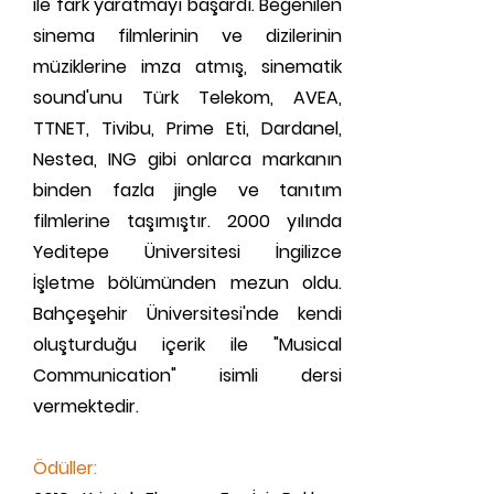
ile fark yaratmayı başardı. Beğenilen
sinema filmlerinin ve dizilerinin
müziklerine imza atmış, sinematik
sound'unu Türk Telekom, AVEA,
TTNET, Tivibu, Prime Eti, Dardanel,
Nestea, ING gibi onlarca markanın
binden fazla jingle ve tanıtım
filmlerine taşımıştır. 2000 yılında
Yeditepe Üniversitesi İngilizce
İşletme bölümünden mezun oldu.
Bahçeşehir Üniversitesi'nde kendi
oluşturduğu içerik ile "Musical
Communication" isimli dersi
vermektedir.
Ödüller: