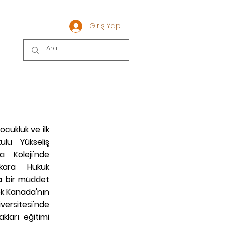
Giriş Yap
?
cukluk ve ilk
kulu Yükseliş
a Koleji'nde
nkara Hukuk
da bir müddet
ek Kanada'nın
ersitesi'nde
kları eğitimi