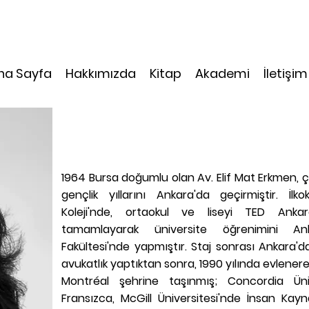
na Sayfa
Hakkımızda
Kitap
Akademi
İletişim
ELİF MAT ERKMEN KİMDİR
1964 Bursa doğumlu olan Av. Elif Mat Erkmen, ço
gençlik yıllarını Ankara'da geçirmiştir. İlko
Koleji'nde, ortaokul ve liseyi TED Ankar
tamamlayarak üniversite öğrenimini A
Fakültesi'nde yapmıştır. Staj sonrası Ankara'
avukatlık yaptıktan sonra, 1990 yılında evlener
Montréal şehrine taşınmış; Concordia Üniv
Fransızca, McGill Üniversitesi'nde İnsan Kayna