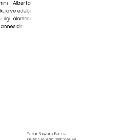
mını Alberta
kuki ve edebi
ilgi alanları
 annesidir.
Yazar Başvuru Formu
Kişisel Verilerin İşlenmesi ve