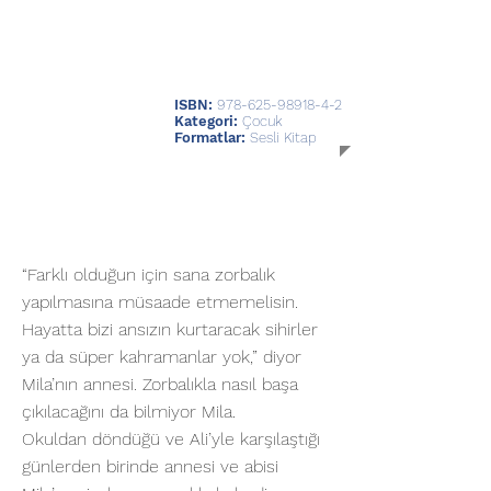
ISBN:
978-625-98918-4-2
Kategori:
Çocuk
Formatlar:
Sesli Kitap
“Farklı olduğun için sana zorbalık
yapılmasına müsaade etmemelisin.
Hayatta bizi ansızın kurtaracak sihirler
ya da süper kahramanlar yok,” diyor
Mila’nın annesi. Zorbalıkla nasıl başa
çıkılacağını da bilmiyor Mila.
Okuldan döndüğü ve Ali’yle karşılaştığı
günlerden birinde annesi ve abisi