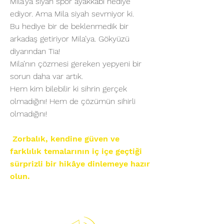
Mila’ya siyah spor ayakkabı hediye
ediyor. Ama Mila siyah sevmiyor ki.
Bu hediye bir de beklenmedik bir
arkadaş getiriyor Mila’ya. Gökyüzü
diyarından Tia!
Mila’nın çözmesi gereken yepyeni bir
sorun daha var artık.
Hem kim bilebilir ki sihrin gerçek
olmadığını! Hem de çözümün sihirli
olmadığını!
Zorbalık, kendine güven ve
farklılık temalarının iç içe geçtiği
sürprizli bir hikâye dinlemeye hazır
olun.