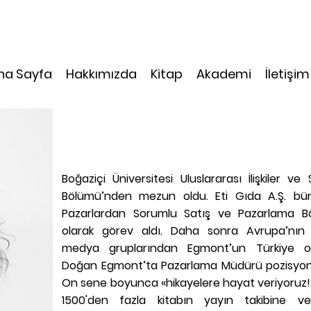
na Sayfa
Hakkımızda
Kitap
Akademi
İletişim
NİHAN TANRIYAKUL KİMDİ
Boğaziçi Üniversitesi Uluslararası İlişkiler ve 
Bölümü’nden mezun oldu. Eti Gıda A.Ş. bü
Pazarlardan Sorumlu Satış ve Pazarlama B
olarak görev aldı. Daha sonra Avrupa’nın
medya gruplarından Egmont’un Türkiye ort
Doğan Egmont’ta Pazarlama Müdürü pozisyonu
On sene boyunca «hikayelere hayat veriyoruz!
1500'den fazla kitabın yayın takibine v