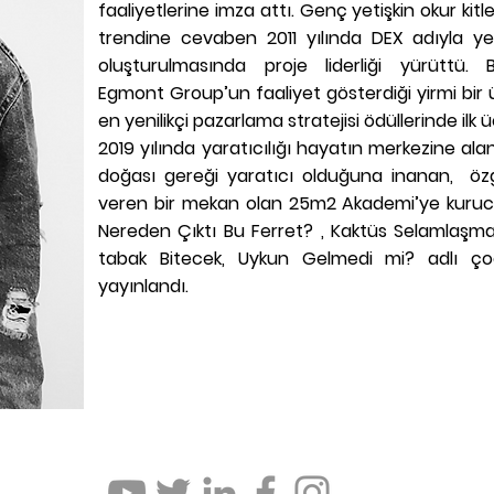
faaliyetlerine imza attı. Genç yetişkin okur kitle
trendine cevaben 2011 yılında DEX adıyla ye
oluşturulmasında proje liderliği yürüttü.
Egmont Group’un faaliyet gösterdiği yirmi bir 
en yenilikçi pazarlama stratejisi ödüllerinde ilk ü
2019 yılında yaratıcılığı hayatın merkezine ala
doğası gereği yaratıcı olduğuna inanan, öz
veren bir mekan olan 25m2 Akademi’ye kurucu
Nereden Çıktı Bu Ferret? , Kaktüs Selamlaşm
tabak Bitecek, Uykun Gelmedi mi? adlı çoc
yayınlandı.