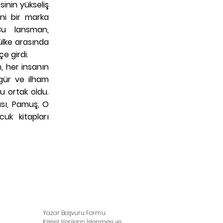
sinin yükseliş
ni bir marka
 Bu lansman,
ülke arasında
çe girdi.
n, her insanın
gür ve ilham
 ortak oldu.
ası, Pamuş, O
uk kitapları
Yazar Başvuru Formu
Kişisel Verilerin İşlenmesi ve