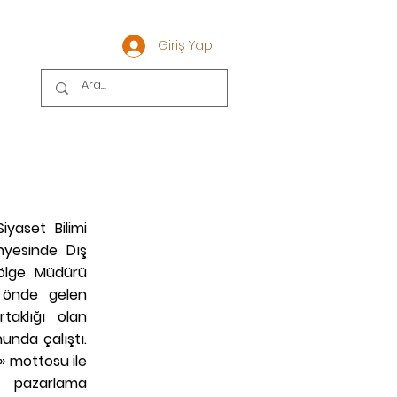
Giriş Yap
R?
Siyaset Bilimi
nyesinde Dış
ölge Müdürü
 önde gelen
aklığı olan
nda çalıştı.
» mottosu ile
e pazarlama