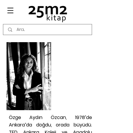
ÖZGE AYDIN
ÖZCAN
KİMDİR?
Özge Aydın Özcan, 1978’de
Ankara’da doğdu, orada büyüdü.
TED Ankara Koleji ve Anadolu