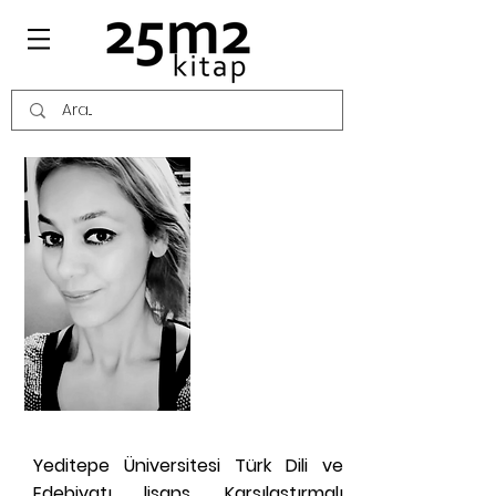
SELMA
ALTINTAŞ
BURSALIOĞL
U KİMDİR?
Yeditepe Üniversitesi Türk Dili ve
Edebiyatı lisans, Karşılaştırmalı