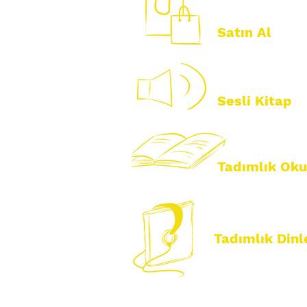
Satın Al
Sesli Kitap
Tadımlık Ok
Tadımlık Din