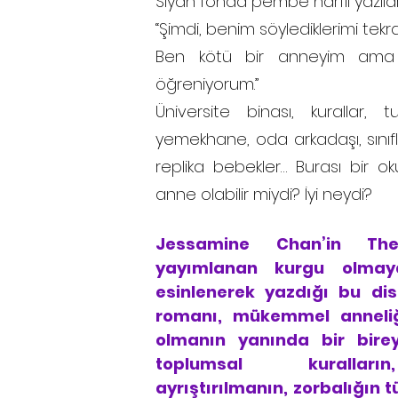
Siyah fonda pembe harfli yazıla
“Şimdi, benim söylediklerimi tekra
Ben kötü bir anneyim ama 
öğreniyorum.”
Üniversite binası, kurallar, 
yemekhane, oda arkadaşı, sınıfla
replika bebekler… Burası bir ok
anne olabilir miydi? İyi neydi?
Jessamine Chan’in Th
yayımlanan kurgu olmay
esinlenerek yazdığı bu dis
romanı, mükemmel anneliğ
olmanın yanında bir bireyi
toplumsal kuralları
ayrıştırılmanın, zorbalığın