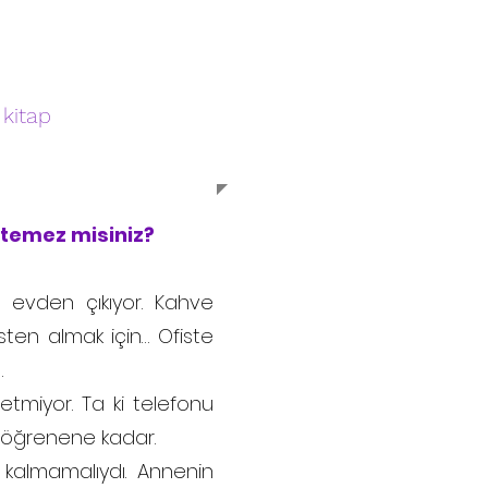
 kitap
temez misiniz?
 evden çıkıyor. Kahve
isten almak için… Ofiste
…
etmiyor. Ta ki telefonu
u öğrenene kadar.
kalmamalıydı. Annenin