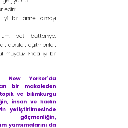
r geçiyordu.
r edin:
iyi bir anne olmayı
tulum, bot, battaniye,
r, dersler, eğitmenler,
ul muydu? Frida iyi bir
e New Yorker’da
an bir makaleden
topik ve bilimkurgu
in, insan ve kadın
n yetiştirilmesinde
n, göçmenliğin,
 tüm yansımalarını da