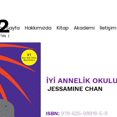
na Sayfa
Hakkımızda
Kitap
Akademi
İletişim
İYİ ANNELİK OKUL
JESSAMINE CHAN
ÇEVİRİ: Selma Altıntaş
ISBN:
978-625-98918-5-9