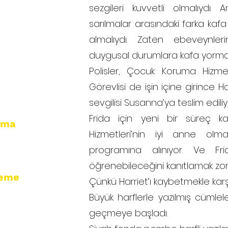
sezgileri kuvvetli olmalıydı. An
sarılmalar arasındaki farka kafa
almalıydı. Zaten ebeveynle
duygusal durumlara kafa yormak
Polisler, Çocuk Koruma Hizmet
Görevlisi de işin içine girince 
sevgilisi Susanna’ya teslim ediliy
Frida için yeni bir süreç 
uma
Hizmetleri’nin iyi anne olmay
programına alınıyor. Ve Fr
öğrenebileceğini kanıtlamak zo
leme
Çünkü Harriet’ı kaybetmekle karşı
Büyük harflerle yazılmış cümlel
geçmeye başladı.