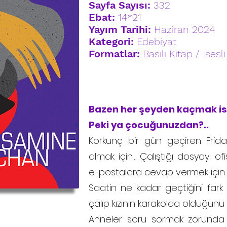
Sayfa Sayısı:
332
Ebat:
14*21
Yayım Tarihi:
Haziran 2024
Kategori:
Edebiyat
Formatlar:
Basılı Kitap / sesli
Bazen her şeyden kaçmak is
Peki ya çocuğunuzdan?..
Korkunç bir gün geçiren Frida
almak için… Çalıştığı dosyayı of
e-postalara cevap vermek için
Saatin ne kadar geçtiğini fark 
çalıp kızının karakolda olduğun
Anneler soru sormak zorunda 