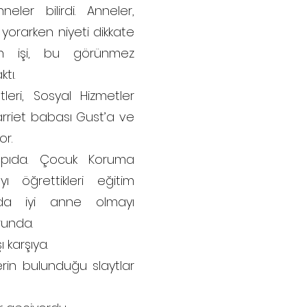
neler bilirdi. Anneler,
 yorarken niyeti dikkate
rin işi, bu görünmez
tı.
leri, Sosyal Hizmetler
Harriet babası Gust’a ve
or.
kapıda. Çocuk Koruma
ı öğrettikleri eğitim
ida iyi anne olmayı
runda.
 karşıya.
erin bulunduğu slaytlar